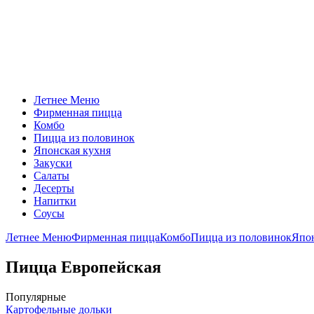
Летнее Меню
Фирменная пицца
Комбо
Пицца из половинок
Японская кухня
Закуски
Салаты
Десерты
Напитки
Соусы
Летнее Меню
Фирменная пицца
Комбо
Пицца из половинок
Япон
Пицца Европейская
Популярные
Картофельные дольки