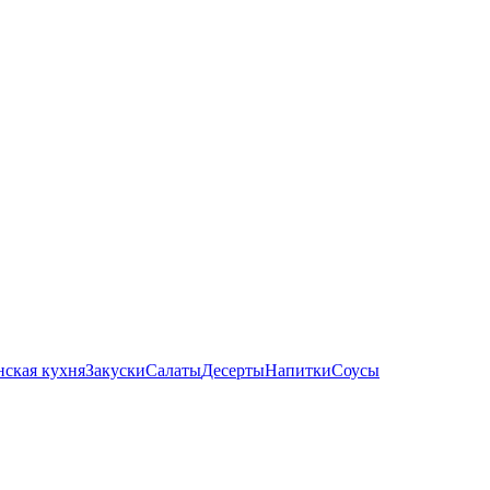
ская кухня
Закуски
Салаты
Десерты
Напитки
Соусы